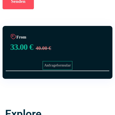
From
33.00
€
40.00
€
Anfrageformular
Explore