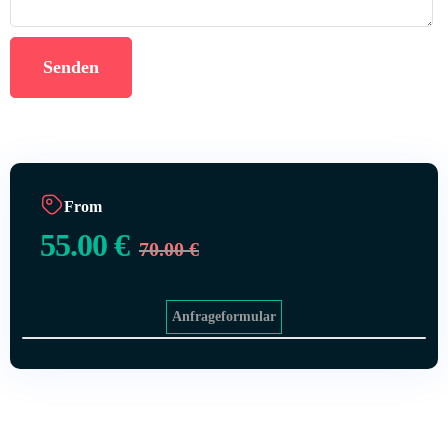
From
55.00
€
70.00
€
Anfrageformular