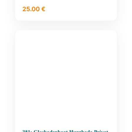
25.00
€
3*1: Glasbodenboot Hurghada Privat,