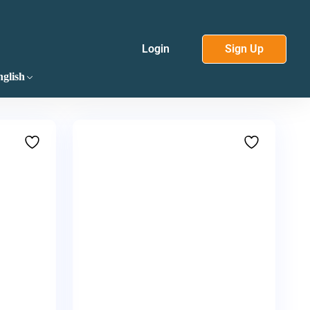
Login
Sign Up
glish