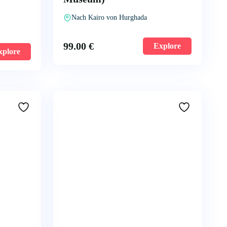
Nach Kairo von Hurghada
99.00
€
Explore
xplore