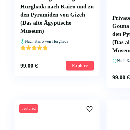
Hurghada nach Kairo und zu
den Pyramiden von Gizeh
Privat
(Das alte Ägyptische
Gouna 
Museum)
den Py
(Das a
Nach Kairo von Hurghada
'
Museu
2
Nach K
99.00
€
Explore
99.00
€
Featured