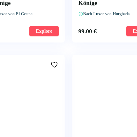
nige
Könige
uxor von El Gouna
Nach Luxor von Hurghada
99.00
€
Explore
E