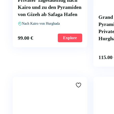
Privater Tagesausflug nach
Kairo und zu den Pyramiden
von Gizeh ab Safaga Hafen
Grand
Pyrami
Nach Kairo von Hurghada
Privat
99.00
€
Explore
Hurgha
115.00