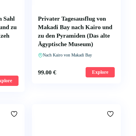
n Sahl
Privater Tagesausflug von
und zu
Makadi Bay nach Kairo und
izeh
zu den Pyramiden (Das alte
Ägyptische Museum)
Nach Kairo von Makadi Bay
99.00
€
Explore
xplore