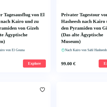
er Tagesausflug von El
Privater Tagestour vo
nach Kairo und zu
Hasheesh nach Kairo 
ramiden von Gizeh
den Pyramiden von G
lte Ägyptische
(Das alte Ägyptische
m)
Museum)
airo von El Gouna
Nach Kairo von Sahl Hasheesh
99.00
€
Explore
E