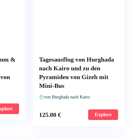
eum &
Tagesausflug von Hurghada
:
nach Kairo und zu den
 von
Pyramiden von Gizeh mit
Mini-Bus
von Hurghada nach Kairo
xplore
125.00
€
Explore