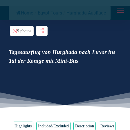
Home
/
Egypt Tours
/
Hurghada Ausflüge
9 photos
Tagesausflug von Hurghada nach Luxor ins
Tal der Könige mit Mini-Bus
Highlights
Included/Excluded
Description
Reviews