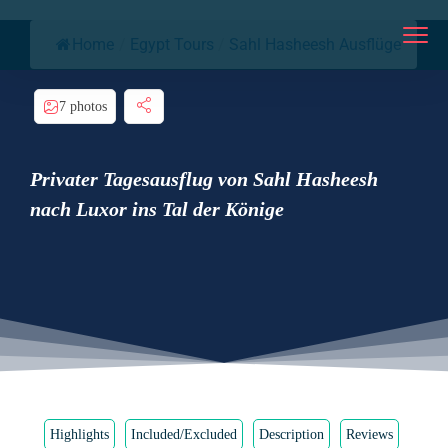
Home
/
Egypt Tours
/
Sahl Hasheesh Ausflüge
7 photos
Privater Tagesausflug von Sahl Hasheesh
nach Luxor ins Tal der Könige
Highlights
Included/Excluded
Description
Reviews