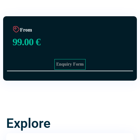
From
99.00
€
Enquiry Form
Explore