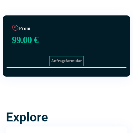
From
99.00
€
Anfrageformular
Explore