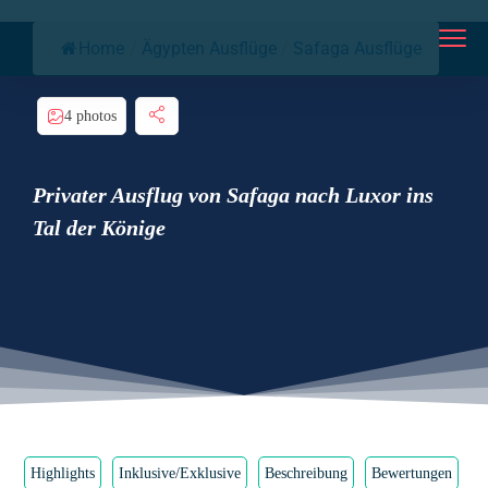
Home
/
Ägypten Ausflüge
/
Safaga Ausflüge
4 photos
Privater Ausflug von Safaga nach Luxor ins
Tal der Könige
Highlights
Inklusive/Exklusive
Beschreibung
Bewertungen