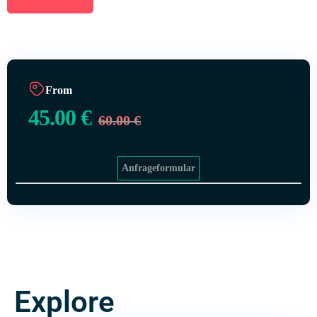
From
45.00
€
60.00
€
Anfrageformular
Explore