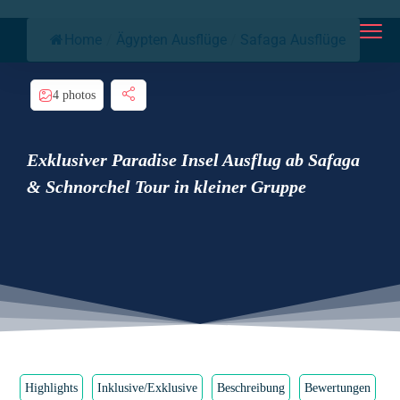
Home
/
Ägypten Ausflüge
/
Safaga Ausflüge
4 photos
Exklusiver Paradise Insel Ausflug ab Safaga
& Schnorchel Tour in kleiner Gruppe
Highlights
Inklusive/Exklusive
Beschreibung
Bewertungen