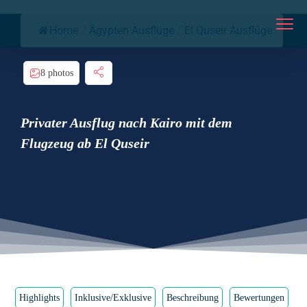
Home
/
Ägypten Ausflüge
/
El Quseir Ausflüge
8 photos
Privater Ausflug nach Kairo mit dem
Flugzeug ab El Quseir
Highlights
Inklusive/Exklusive
Beschreibung
Bewertungen