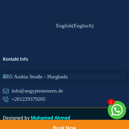
English
(
Englisch
)
Kontakt Info
55 Arabia Straße - Hurghada
info@aegyptentouren.de
+201229379205
1
Designed by
Muhamed Ahmed
Book Now