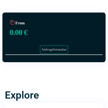
From
0.00
€
Anfrageformular
Explore